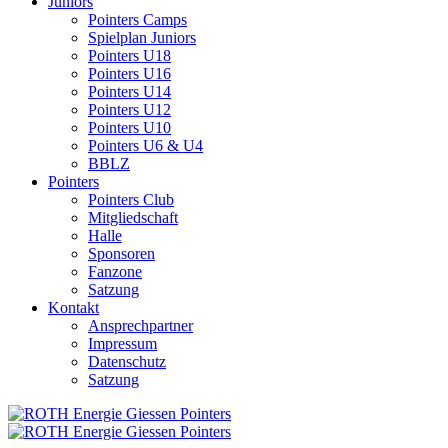
Juniors
Pointers Camps
Spielplan Juniors
Pointers U18
Pointers U16
Pointers U14
Pointers U12
Pointers U10
Pointers U6 & U4
BBLZ
Pointers
Pointers Club
Mitgliedschaft
Halle
Sponsoren
Fanzone
Satzung
Kontakt
Ansprechpartner
Impressum
Datenschutz
Satzung