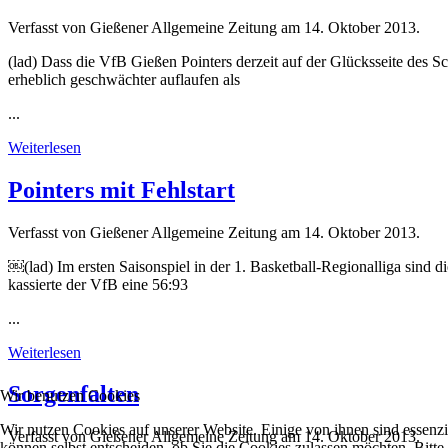
Verfasst von Gießener Allgemeine Zeitung am
14. Oktober 2013
.
(lad) Dass die VfB Gießen Pointers derzeit auf der Glücksseite des S
erheblich geschwächter auflaufen als
...
Weiterlesen
Pointers mit Fehlstart
Verfasst von Gießener Allgemeine Zeitung am
14. Oktober 2013
.
￼(lad) Im ersten Saisonspiel in der 1. Basketball-Regionalliga sind 
kassierte der VfB eine 56:93
...
Weiterlesen
Sorgenfalten
Wir benutzen Cookies
Wir nutzen Cookies auf unserer Website. Einige von ihnen sind essenzi
Verfasst von Gießener Allgemeine Zeitung am
14. Oktober 2013
.
können selbst entscheiden, ob Sie die Cookies zulassen möchten. Bitte