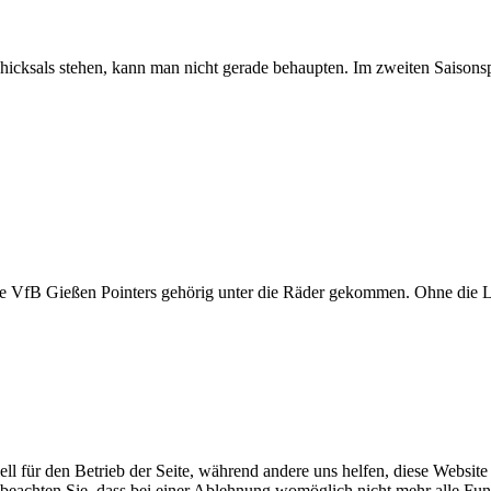
chicksals stehen, kann man nicht gerade behaupten. Im zweiten Saisonsp
die VfB Gießen Pointers gehörig unter die Räder gekommen. Ohne die L
ell für den Betrieb der Seite, während andere uns helfen, diese Websit
 beachten Sie, dass bei einer Ablehnung womöglich nicht mehr alle Funk