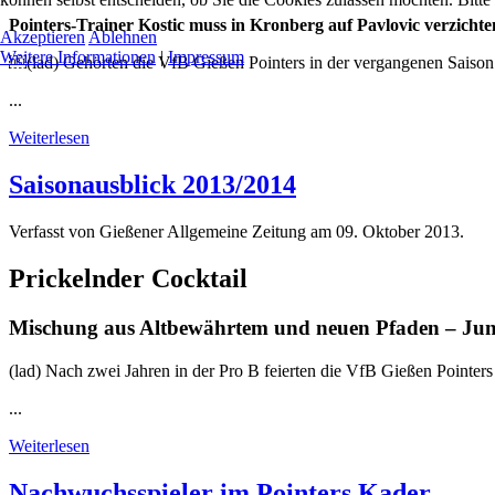
Pointers-Trainer Kostic muss in Kronberg auf Pavlovic verzichte
Akzeptieren
Ablehnen
Weitere Informationen
|
Impressum
￼(lad) Gehörten die VfB Gießen Pointers in der vergangenen Saiso
...
Weiterlesen
Saisonausblick 2013/2014
Verfasst von Gießener Allgemeine Zeitung am
09. Oktober 2013
.
Prickelnder Cocktail
Mischung aus Altbewährtem und neuen Pfaden – Jung
(lad) Nach zwei Jahren in der Pro B feierten die VfB Gießen Pointers
...
Weiterlesen
Nachwuchsspieler im Pointers Kader