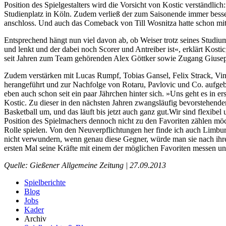
Position des Spielgestalters wird die Vorsicht von Kostic verständlic
Studienplatz in Köln. Zudem verließ der zum Saisonende immer bes
anschloss. Und auch das Comeback von Till Wosnitza hatte schon mitte
Entsprechend hängt nun viel davon ab, ob Weiser trotz seines Studiums
und lenkt und der dabei noch Scorer und Antreiber ist«, erklärt Kost
seit Jahren zum Team gehörenden Alex Göttker sowie Zugang Giuse
Zudem verstärken mit Lucas Rumpf, Tobias Gansel, Felix Strack, Vin
herangeführt und zur Nachfolge von Rotaru, Pavlovic und Co. aufgeb
eben auch schon seit ein paar Jährchen hinter sich. »Uns geht es in e
Kostic. Zu dieser in den nächsten Jahren zwangsläufig bevorstehenden
Basketball um, und das läuft bis jetzt auch ganz gut.Wir sind flexibe
Position des Spielmachers dennoch nicht zu den Favoriten zählen möchte
Rolle spielen. Von den Neuverpflichtungen her finde ich auch Limbur
nicht verwundern, wenn genau diese Gegner, würde man sie nach ihr
ersten Mal seine Kräfte mit einem der möglichen Favoriten messen u
Quelle: Gießener Allgemeine Zeitung | 27.09.2013
Spielberichte
Blog
Jobs
Kader
Archiv