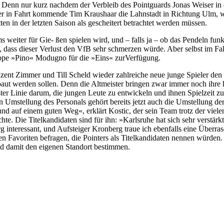
h: Denn nur kurz nachdem der Verbleib des Pointguards Jonas Weiser in d
ser in Fahrt kommende Tim Kraushaar die Lahnstadt in Richtung Ulm
n in der letzten Saison als gescheitert betrachtet werden müssen.
 weiter für Gie- ßen spielen wird, und – falls ja – ob das Pendeln funk
ic, dass dieser Verlust den VfB sehr schmerzen würde. Aber selbst im F
ppe »Pino« Modugno für die »Eins« zurVerfügung.
zent Zimmer und Till Scheld wieder zahlreiche neue junge Spieler de
aut werden sollen. Denn die Altmeister bringen zwar immer noch ihre 
rster Linie darum, die jungen Leute zu entwickeln und ihnen Spielzeit z
 Umstellung des Personals gehört bereits jetzt auch die Umstellung de
l und auf einem guten Weg«, erklärt Kostic, der sein Team trotz der vie
. Die Titelkandidaten sind für ihn: »Karlsruhe hat sich sehr verstärkt,
g interessant, und Aufsteiger Kronberg traue ich ebenfalls eine Überra
en Favoriten befragen, die Pointers als Titelkandidaten nennen wür
nd damit den eigenen Standort bestimmen.