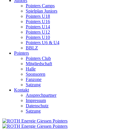
Juniors
Pointers Camps
Spielplan Juniors
Pointers U18
Pointers U16
Pointers U14
Pointers U12
Pointers U10
Pointers U6 & U4
BBLZ
Pointers
Pointers Club
Mitgliedschaft
Halle
Sponsoren
Fanzone
Satzung
Kontakt
Ansprechpartner
Impressum
Datenschutz
Satzung