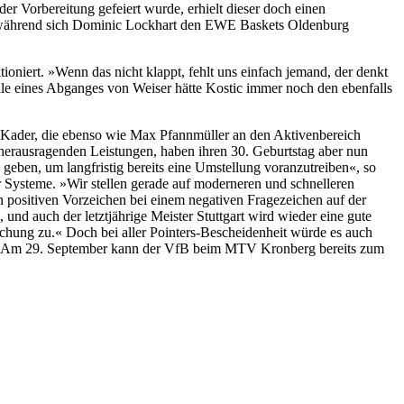
er Vorbereitung gefeiert wurde, erhielt dieser doch einen
, während sich Dominic Lockhart den EWE Baskets Oldenburg
tioniert. »Wenn das nicht klappt, fehlt uns einfach jemand, der denkt
alle eines Abganges von Weiser hätte Kostic immer noch den ebenfalls
n Kader, die ebenso wie Max Pfannmüller an den Aktivenbereich
herausragenden Leistungen, haben ihren 30. Geburtstag aber nun
u geben, um langfristig bereits eine Umstellung voranzutreiben«, so
r Systeme. »Wir stellen gerade auf moderneren und schnelleren
len positiven Vorzeichen bei einem negativen Fragezeichen auf der
 und auch der letztjährige Meister Stuttgart wird wieder eine gute
schung zu.« Doch bei aller Pointers-Bescheidenheit würde es auch
den. Am 29. September kann der VfB beim MTV Kronberg bereits zum