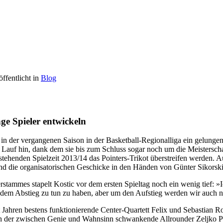
öffentlicht in
Blog
e Spieler entwickeln
s in der vergangenen Saison in der Basketball-Regionalliga ein gelung
 Lauf hin, dank dem sie bis zum Schluss sogar noch um die Meisterschaft
rstehenden Spielzeit 2013/14 das Pointers-Trikot überstreifen werden. 
nd die organisatorischen Geschicke in den Händen von Günter Sikorski
rstammes stapelt Kostic vor dem ersten Spieltag noch ein wenig tief: »Ic
it dem Abstieg zu tun zu haben, aber um den Aufstieg werden wir auch n
 Jahren bestens funktionierende Center-Quartett Felix und Sebastian R
rich der zwischen Genie und Wahnsinn schwankende Allrounder Zeljko P