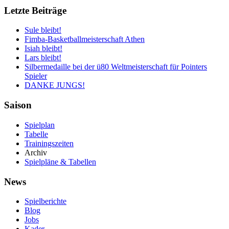
Letzte Beiträge
Sule bleibt!
Fimba-Basketballmeisterschaft Athen
Isiah bleibt!
Lars bleibt!
Silbermedaille bei der ü80 Weltmeisterschaft für Pointers
Spieler
DANKE JUNGS!
Saison
Spielplan
Tabelle
Trainingszeiten
Archiv
Spielpläne & Tabellen
News
Spielberichte
Blog
Jobs
Kader