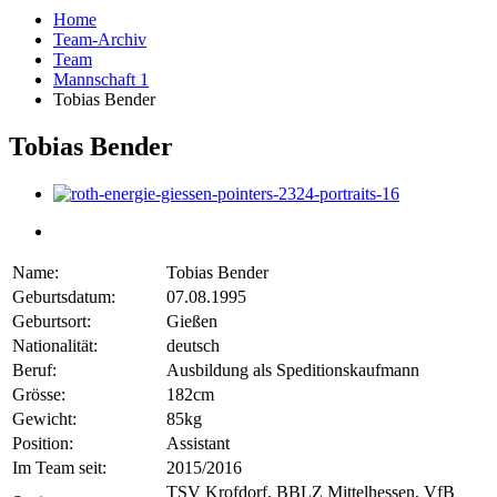
Home
Team-Archiv
Team
Mannschaft 1
Tobias Bender
Tobias Bender
Name:
Tobias Bender
Geburtsdatum:
07.08.1995
Geburtsort:
Gießen
Nationalität:
deutsch
Beruf:
Ausbildung als Speditionskaufmann
Grösse:
182cm
Gewicht:
85kg
Position:
Assistant
Im Team seit:
2015/2016
TSV Krofdorf, BBLZ Mittelhessen, VfB