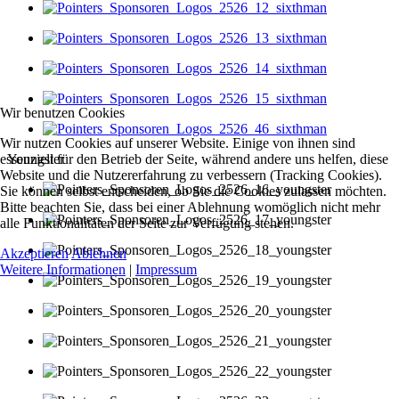
Wir benutzen Cookies
Wir nutzen Cookies auf unserer Website. Einige von ihnen sind
Youngster
essenziell für den Betrieb der Seite, während andere uns helfen, diese
Website und die Nutzererfahrung zu verbessern (Tracking Cookies).
Sie können selbst entscheiden, ob Sie die Cookies zulassen möchten.
Bitte beachten Sie, dass bei einer Ablehnung womöglich nicht mehr
alle Funktionalitäten der Seite zur Verfügung stehen.
Akzeptieren
Ablehnen
Weitere Informationen
|
Impressum