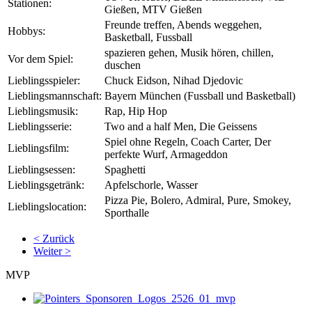
Stationen:
Gießen, MTV Gießen
Freunde treffen, Abends weggehen,
Hobbys:
Basketball, Fussball
spazieren gehen, Musik hören, chillen,
Vor dem Spiel:
duschen
Lieblingsspieler:
Chuck Eidson, Nihad Djedovic
Lieblingsmannschaft:
Bayern München (Fussball und Basketball)
Lieblingsmusik:
Rap, Hip Hop
Lieblingsserie:
Two and a half Men, Die Geissens
Spiel ohne Regeln, Coach Carter, Der
Lieblingsfilm:
perfekte Wurf, Armageddon
Lieblingsessen:
Spaghetti
Lieblingsgetränk:
Apfelschorle, Wasser
Pizza Pie, Bolero, Admiral, Pure, Smokey,
Lieblingslocation:
Sporthalle
< Zurück
Weiter >
MVP