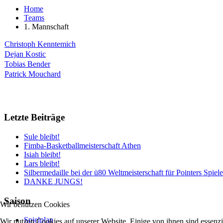
Home
Teams
1. Mannschaft
Christoph Kenntemich
Dejan Kostic
Tobias Bender
Patrick Mouchard
Letzte Beiträge
Sule bleibt!
Fimba-Basketballmeisterschaft Athen
Isiah bleibt!
Lars bleibt!
Silbermedaille bei der ü80 Weltmeisterschaft für Pointers Spiele
DANKE JUNGS!
Saison
Wir benutzen Cookies
Spielplan
Wir nutzen Cookies auf unserer Website. Einige von ihnen sind essenzi