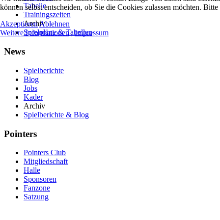
Tabelle
können selbst entscheiden, ob Sie die Cookies zulassen möchten. Bitte
Trainingszeiten
Archiv
Akzeptieren
Ablehnen
Spielpläne & Tabellen
Weitere Informationen
|
Impressum
News
Spielberichte
Blog
Jobs
Kader
Archiv
Spielberichte & Blog
Pointers
Pointers Club
Mitgliedschaft
Halle
Sponsoren
Fanzone
Satzung