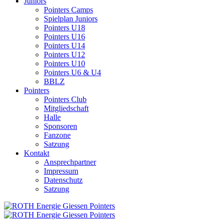
Juniors
Pointers Camps
Spielplan Juniors
Pointers U18
Pointers U16
Pointers U14
Pointers U12
Pointers U10
Pointers U6 & U4
BBLZ
Pointers
Pointers Club
Mitgliedschaft
Halle
Sponsoren
Fanzone
Satzung
Kontakt
Ansprechpartner
Impressum
Datenschutz
Satzung