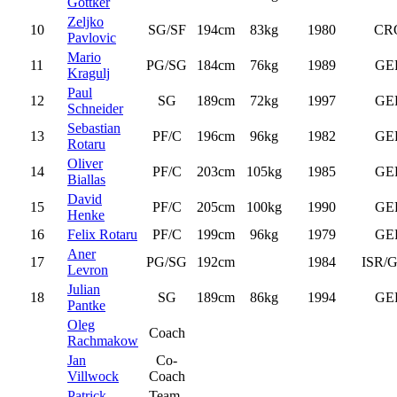
Göttker
Zeljko
10
SG/SF
194cm
83kg
1980
CR
Pavlovic
Mario
11
PG/SG
184cm
76kg
1989
GE
Kragulj
Paul
12
SG
189cm
72kg
1997
GE
Schneider
Sebastian
13
PF/C
196cm
96kg
1982
GE
Rotaru
Oliver
14
PF/C
203cm
105kg
1985
GE
Biallas
David
15
PF/C
205cm
100kg
1990
GE
Henke
16
Felix Rotaru
PF/C
199cm
96kg
1979
GE
Aner
17
PG/SG
192cm
1984
ISR/
Levron
Julian
18
SG
189cm
86kg
1994
GE
Pantke
Oleg
Coach
Rachmakow
Jan
Co-
Villwock
Coach
Patrick
Team-