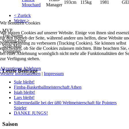
193cm
115kg
1981
GE
Mouchard
Manager
< Zurück
Weiter >
Wir benutzen Cookies
MVP
Wir nutzen Cookies auf unserer Website. Einige von ihnen sind essenzi
Top-Scorer
für den Betrieb der Seite, während andere uns helfen, diese Website un
Starting-Five
Nutzererfahrung zu verbessern (Tracking Cookies). Sie können selbst
Sixth-Man
entscheiden, ob Sie die Cookies zulassen möchten. Bitte beachten Sie, 
Youngster
bei einer Ablehnung womöglich nicht mehr alle Funktionalitäten der Se
zur Verfügung stehen.
Akzeptieren
Ablehnen
Letzte Beiträge
Weitere Informationen
|
Impressum
Sule bleibt!
Fimba-Basketballmeisterschaft Athen
Isiah bleibt!
Lars bleibt!
Silbermedaille bei der ü80 Weltmeisterschaft für Pointers
Spieler
DANKE JUNGS!
Saison