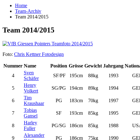
Home
Team-Archiv
Team 2014/2015
Team 2014/2015
Foto:
Chris Kettner Fotodesign
Nummer
Name
Position
Grösse
Gewicht
Jahrgang
Nationa
Sven
4
SF/PF
195cm
88kg
1993
GE
Schäfer
Henry
5
SG/PG
194cm
89kg
1994
GE
Volkert
Tim
6
PG
183cm
70kg
1997
GE
Kraushaar
Tobias
7
SF
193cm
85kg
1995
GE
Gansel
Harley
8
PG/SG
186cm
85kg
1988
US
Fuller
Alexander
9
PG
186cm
75kg
1990
GE