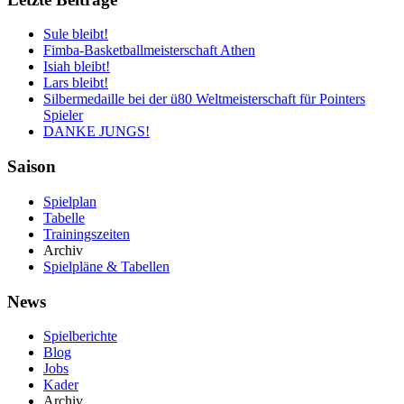
Sule bleibt!
Fimba-Basketballmeisterschaft Athen
Isiah bleibt!
Lars bleibt!
Silbermedaille bei der ü80 Weltmeisterschaft für Pointers
Spieler
DANKE JUNGS!
Saison
Spielplan
Tabelle
Trainingszeiten
Archiv
Spielpläne & Tabellen
News
Spielberichte
Blog
Jobs
Kader
Archiv