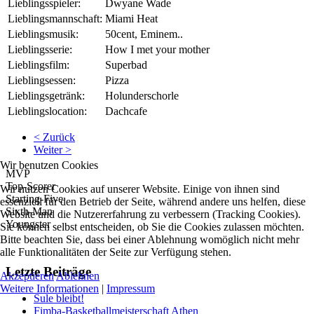
Lieblingsspieler:
Dwyane Wade
Lieblingsmannschaft:
Miami Heat
Lieblingsmusik:
50cent, Eminem..
Lieblingsserie:
How I met your mother
Lieblingsfilm:
Superbad
Lieblingsessen:
Pizza
Lieblingsgetränk:
Holunderschorle
Lieblingslocation:
Dachcafe
< Zurück
Weiter >
Wir benutzen Cookies
MVP
Top-Scorer
Wir nutzen Cookies auf unserer Website. Einige von ihnen sind
Starting-Five
essenziell für den Betrieb der Seite, während andere uns helfen, diese
Sixth-Man
Website und die Nutzererfahrung zu verbessern (Tracking Cookies).
Youngster
Sie können selbst entscheiden, ob Sie die Cookies zulassen möchten.
Bitte beachten Sie, dass bei einer Ablehnung womöglich nicht mehr
alle Funktionalitäten der Seite zur Verfügung stehen.
Letzte Beiträge
Akzeptieren
Ablehnen
Weitere Informationen
|
Impressum
Sule bleibt!
Fimba-Basketballmeisterschaft Athen