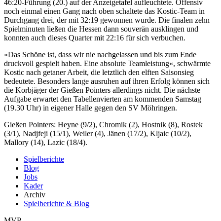
46:20-Führung (20.) auf der Anzeigetafel aufleuchtete. Offensiv
noch einmal einen Gang nach oben schaltete das Kostic-Team in
Durchgang drei, der mit 32:19 gewonnen wurde. Die finalen zehn
Spielminuten ließen die Hessen dann souverän ausklingen und
konnten auch dieses Quarter mit 22:16 für sich verbuchen.
»Das Schöne ist, dass wir nie nachgelassen und bis zum Ende
druckvoll gespielt haben. Eine absolute Teamleistung«, schwärmte
Kostic nach getaner Arbeit, die letztlich den elften Saisonsieg
bedeutete. Besonders lange ausruhen auf ihren Erfolg können sich
die Korbjäger der Gießen Pointers allerdings nicht. Die nächste
Aufgabe erwartet den Tabellenvierten am kommenden Samstag
(19.30 Uhr) in eigener Halle gegen den SV Möhringen.
Gießen Pointers: Heyne (9/2), Chromik (2), Hostnik (8), Rostek
(3/1), Nadjfeji (15/1), Weiler (4), Jänen (17/2), Kljaic (10/2),
Mallory (14), Lazic (18/4).
Spielberichte
Blog
Jobs
Kader
Archiv
Spielberichte & Blog
MVP