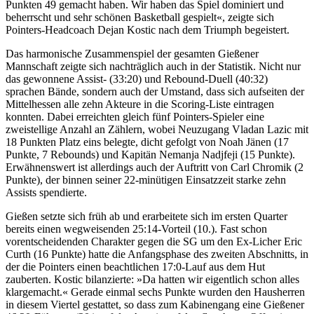
Punkten 49 gemacht haben. Wir haben das Spiel dominiert und
beherrscht und sehr schönen Basketball gespielt«, zeigte sich
Pointers-Headcoach Dejan Kostic nach dem Triumph begeistert.
Das harmonische Zusammenspiel der gesamten Gießener
Mannschaft zeigte sich nachträglich auch in der Statistik. Nicht nur
das gewonnene Assist- (33:20) und Rebound-Duell (40:32)
sprachen Bände, sondern auch der Umstand, dass sich aufseiten der
Mittelhessen alle zehn Akteure in die Scoring-Liste eintragen
konnten. Dabei erreichten gleich fünf Pointers-Spieler eine
zweistellige Anzahl an Zählern, wobei Neuzugang Vladan Lazic mit
18 Punkten Platz eins belegte, dicht gefolgt von Noah Jänen (17
Punkte, 7 Rebounds) und Kapitän Nemanja Nadjfeji (15 Punkte).
Erwähnenswert ist allerdings auch der Auftritt von Carl Chromik (2
Punkte), der binnen seiner 22-minütigen Einsatzzeit starke zehn
Assists spendierte.
Gießen setzte sich früh ab und erarbeitete sich im ersten Quarter
bereits einen wegweisenden 25:14-Vorteil (10.). Fast schon
vorentscheidenden Charakter gegen die SG um den Ex-Licher Eric
Curth (16 Punkte) hatte die Anfangsphase des zweiten Abschnitts, in
der die Pointers einen beachtlichen 17:0-Lauf aus dem Hut
zauberten. Kostic bilanzierte: »Da hatten wir eigentlich schon alles
klargemacht.« Gerade einmal sechs Punkte wurden den Hausherren
in diesem Viertel gestattet, so dass zum Kabinengang eine Gießener