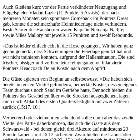
Auch Gießens kurz vor der Partie verkündeter Neuzugang und
Flügelspieler Vladan Lazic (11 Punkte, 5 Assists), der nach
mehreren Monaten sein spontanes Comeback im Pointers-Dress
gab, konnte die schmerzhafte Heimniederlage nicht verhindern.
Beste Scorer der Hausherren waren Kapitän Nemanja Nadjfeji
sowie Miles Mallory mit jeweils 15 Punkten und zwölf Rebounds.
»Das ist leider einfach echt in die Hose gegangen. Wir haben ganz
genau gemerkt, dass Schwenningen die Feiertage genutzt hat und
wir nicht trainieren konnten, aufgrund der Hallensituation. Die sind
frischer, bissiger und vorbereiteter reingegangen«, bilanzierte
Pointers-Headcoach Dejan Kostic nach dem Abpfiff.
Die Gäste agierten von Beginn an selbstbewusst. »Die haben sich
bereits im ersten Viertel gefunden«, bemerkte Kostic, dessen eigenes
Team durchaus noch Sand im Getriebe hatte. Dennoch hielten die
Pointers das Geschehen über weite Strecken ausgeglichen, lagen
auch nach Ablauf des ersten Quarters lediglich mit zwei Zählern
zurück (15:17, 10.).
Verheerend oder vielmehr entscheidend sollte dann aber das zweite
Viertel der Partie daherkommen, das sich die Gäste aus dem
Schwarzwald - bei denen gleich drei Akteure auf mindestens 20
Punkte kamen - mit 26:12 sicherten. Zwar hielten die Lahnstädter