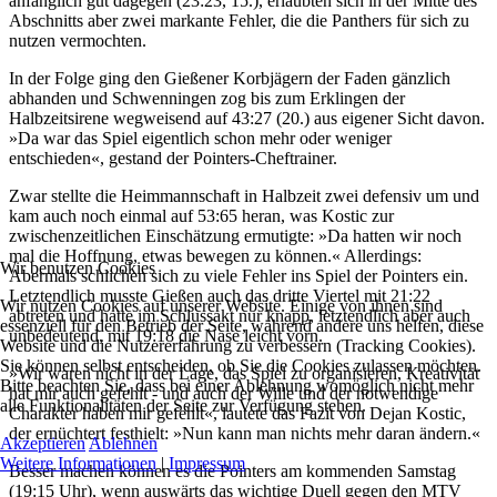
anfänglich gut dagegen (23:23, 15.), erlaubten sich in der Mitte des
Abschnitts aber zwei markante Fehler, die die Panthers für sich zu
nutzen vermochten.
In der Folge ging den Gießener Korbjägern der Faden gänzlich
abhanden und Schwenningen zog bis zum Erklingen der
Halbzeitsirene wegweisend auf 43:27 (20.) aus eigener Sicht davon.
»Da war das Spiel eigentlich schon mehr oder weniger
entschieden«, gestand der Pointers-Cheftrainer.
Zwar stellte die Heimmannschaft in Halbzeit zwei defensiv um und
kam auch noch einmal auf 53:65 heran, was Kostic zur
zwischenzeitlichen Einschätzung ermutigte: »Da hatten wir noch
mal die Hoffnung, etwas bewegen zu können.« Allerdings:
Wir benutzen Cookies
Abermals schlichen sich zu viele Fehler ins Spiel der Pointers ein.
Letztendlich musste Gießen auch das dritte Viertel mit 21:22
Wir nutzen Cookies auf unserer Website. Einige von ihnen sind
abtreten und hatte im Schlussakt nur knapp, letztendlich aber auch
essenziell für den Betrieb der Seite, während andere uns helfen, diese
unbedeutend, mit 19:18 die Nase leicht vorn.
Website und die Nutzererfahrung zu verbessern (Tracking Cookies).
Sie können selbst entscheiden, ob Sie die Cookies zulassen möchten.
»Wir waren nicht in der Lage, das Spiel zu organisieren, Kreativität
Bitte beachten Sie, dass bei einer Ablehnung womöglich nicht mehr
hat mir auch gefehlt - und auch der Wille und der notwendige
alle Funktionalitäten der Seite zur Verfügung stehen.
Charakter haben mir gefehlt«, lautete das Fazit von Dejan Kostic,
der ernüchtert festhielt: »Nun kann man nichts mehr daran ändern.«
Akzeptieren
Ablehnen
Weitere Informationen
|
Impressum
Besser machen können es die Pointers am kommenden Samstag
(19:15 Uhr), wenn auswärts das wichtige Duell gegen den MTV