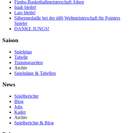
Fimba-Basketballmeisterschaft Athen
Isiah bleibt!
Lars bleibt!
Silbermedaille bei der ü80 Weltmeisterschaft für Pointers
Spieler
DANKE JUNGS!
Saison
Spielplan
Tabelle
Trainingszeiten
Archiv
Spielpläne & Tabellen
News
Spielberichte
Blog
Jobs
Kader
Archiv
Spielberichte & Blog