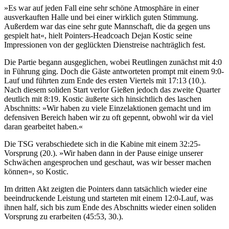
»Es war auf jeden Fall eine sehr schöne Atmosphäre in einer
ausverkauften Halle und bei einer wirklich guten Stimmung.
Außerdem war das eine sehr gute Mannschaft, die da gegen uns
gespielt hat«, hielt Pointers-Headcoach Dejan Kostic seine
Impressionen von der geglückten Dienstreise nachträglich fest.
Die Partie begann ausgeglichen, wobei Reutlingen zunächst mit 4:0
in Führung ging. Doch die Gäste antworteten prompt mit einem 9:0-
Lauf und führten zum Ende des ersten Viertels mit 17:13 (10.).
Nach diesem soliden Start verlor Gießen jedoch das zweite Quarter
deutlich mit 8:19. Kostic äußerte sich hinsichtlich des laschen
Abschnitts: »Wir haben zu viele Einzelaktionen gemacht und im
defensiven Bereich haben wir zu oft gepennt, obwohl wir da viel
daran gearbeitet haben.«
Die TSG verabschiedete sich in die Kabine mit einem 32:25-
Vorsprung (20.). »Wir haben dann in der Pause einige unserer
Schwächen angesprochen und geschaut, was wir besser machen
können«, so Kostic.
Im dritten Akt zeigten die Pointers dann tatsächlich wieder eine
beeindruckende Leistung und starteten mit einem 12:0-Lauf, was
ihnen half, sich bis zum Ende des Abschnitts wieder einen soliden
Vorsprung zu erarbeiten (45:53, 30.).