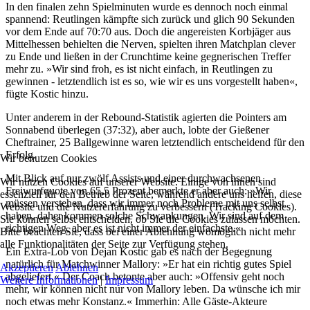
In den finalen zehn Spielminuten wurde es dennoch noch einmal
spannend: Reutlingen kämpfte sich zurück und glich 90 Sekunden
vor dem Ende auf 70:70 aus. Doch die angereisten Korbjäger aus
Mittelhessen behielten die Nerven, spielten ihren Matchplan clever
zu Ende und ließen in der Crunchtime keine gegnerischen Treffer
mehr zu. »Wir sind froh, es ist nicht einfach, in Reutlingen zu
gewinnen - letztendlich ist es so, wie wir es uns vorgestellt haben«,
fügte Kostic hinzu.
Unter anderem in der Rebound-Statistik agierten die Pointers am
Sonnabend überlegen (37:32), aber auch, lobte der Gießener
Cheftrainer, 25 Ballgewinne waren letztendlich entscheidend für den
Erfolg.
Wir benutzen Cookies
Mit Blick auf nur zwölf Assists und einer durchwachsenen
Wir nutzen Cookies auf unserer Website. Einige von ihnen sind
Freiwurfquote von 65,5 Prozent bemerkte er aber auch: »Wir
essenziell für den Betrieb der Seite, während andere uns helfen, diese
müssen verstehen, dass wir immer noch Probleme mit uns selbst
Website und die Nutzererfahrung zu verbessern (Tracking Cookies).
haben, daher kommen solche Schwankungen. Wir sind auf dem
Sie können selbst entscheiden, ob Sie die Cookies zulassen möchten.
richtigen Weg, aber es ist nicht immer der einfachste.«
Bitte beachten Sie, dass bei einer Ablehnung womöglich nicht mehr
alle Funktionalitäten der Seite zur Verfügung stehen.
Ein Extra-Lob von Dejan Kostic gab es nach der Begegnung
natürlich für Matchwinner Mallory: »Er hat ein richtig gutes Spiel
Akzeptieren
Ablehnen
abgeliefert.« Der Coach betonte aber auch: »Offensiv geht noch
Weitere Informationen
|
Impressum
mehr, wir können nicht nur von Mallory leben. Da wünsche ich mir
noch etwas mehr Konstanz.« Immerhin: Alle Gäste-Akteure