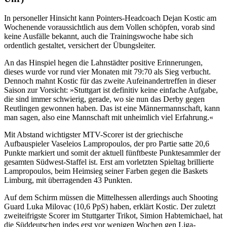
In personeller Hinsicht kann Pointers-Headcoach Dejan Kostic am
Wochenende voraussichtlich aus dem Vollen schöpfen, vorab sind
keine Ausfälle bekannt, auch die Trainingswoche habe sich
ordentlich gestaltet, versichert der Übungsleiter.
An das Hinspiel hegen die Lahnstädter positive Erinnerungen,
dieses wurde vor rund vier Monaten mit 79:70 als Sieg verbucht.
Dennoch mahnt Kostic für das zweite Aufeinandertreffen in dieser
Saison zur Vorsicht: »Stuttgart ist definitiv keine einfache Aufgabe,
die sind immer schwierig, gerade, wo sie nun das Derby gegen
Reutlingen gewonnen haben. Das ist eine Männermannschaft, kann
man sagen, also eine Mannschaft mit unheimlich viel Erfahrung.«
Mit Abstand wichtigster MTV-Scorer ist der griechische
Aufbauspieler Vaseleios Lampropoulos, der pro Partie satte 20,6
Punkte markiert und somit der aktuell fünftbeste Punktesammler der
gesamten Südwest-Staffel ist. Erst am vorletzten Spieltag brillierte
Lampropoulos, beim Heimsieg seiner Farben gegen die Baskets
Limburg, mit überragenden 43 Punkten.
Auf dem Schirm müssen die Mittelhessen allerdings auch Shooting
Guard Luka Milovac (10,6 PpS) haben, erklärt Kostic. Der zuletzt
zweiteifrigste Scorer im Stuttgarter Trikot, Simion Habtemichael, hat
die Süddeutschen indes erst vor wenigen Wochen gen Liga-