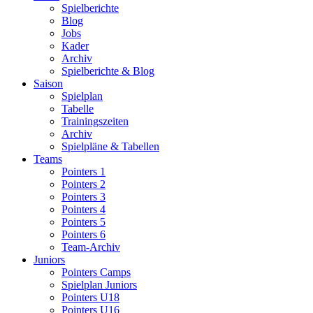
Spielberichte
Blog
Jobs
Kader
Archiv
Spielberichte & Blog
Saison
Spielplan
Tabelle
Trainingszeiten
Archiv
Spielpläne & Tabellen
Teams
Pointers 1
Pointers 2
Pointers 3
Pointers 4
Pointers 5
Pointers 6
Team-Archiv
Juniors
Pointers Camps
Spielplan Juniors
Pointers U18
Pointers U16