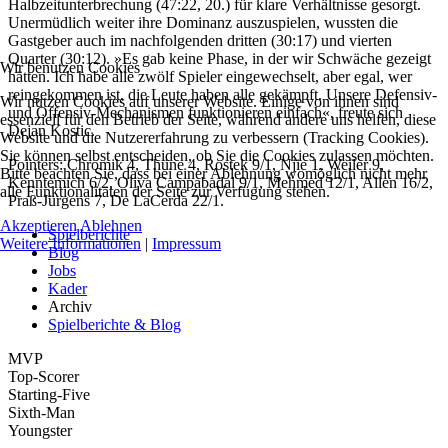
Halbzeitunterbrechung (47:22, 20.) für klare Verhältnisse gesorgt.
Unermüdlich weiter ihre Dominanz auszuspielen, wussten die
Gastgeber auch im nachfolgenden dritten (30:17) und vierten
Quarter (30:12). »Es gab keine Phase, in der wir Schwäche gezeigt
Wir benutzen Cookies
hätten. Ich habe alle zwölf Spieler eingewechselt, aber egal, wer
reingekommen ist, die Leute haben alle gekämpft. Unsere Defensiv-
Wir nutzen Cookies auf unserer Website. Einige von ihnen sind
und Offensiv-Mechanismen funktionieren einfach«, freute sich
essenziell für den Betrieb der Seite, während andere uns helfen, diese
Dejan Kostic.
Website und die Nutzererfahrung zu verbessern (Tracking Cookies).
Sie können selbst entscheiden, ob Sie die Cookies zulassen möchten.
Pointers: Chromik 4, Thüne 4, Rostek 9/1, Njie 1, Weiler 9,
Bitte beachten Sie, dass bei einer Ablehnung womöglich nicht mehr
Kenntemich 6/2, Oliva Campabadal 9/1, Mehmed 12/1, Allen 16/2,
alle Funktionalitäten der Seite zur Verfügung stehen.
Praß-Jürgens 7, De LaCerda 22/1.
Akzeptieren
Ablehnen
Spielberichte
Weitere Informationen
|
Impressum
Blog
Jobs
Kader
Archiv
Spielberichte & Blog
MVP
Top-Scorer
Starting-Five
Sixth-Man
Youngster