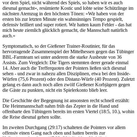
vor dem Spiel, nicht während des Spiels, so haben wir es auch
diesmal gemacht«, resümierte Kostic und lobte seine Schützlinge im
nächsten Atemzug in den höchsten Tönen: »Wir haben von der
ersten bis zur letzten Minute ein wahnsinniges Tempo gespielt,
defensiv brilliert und super rotiert. Wir hatten kaum Fehler - das hat
mich heute ziemlich glücklich gemacht, die Mannschaft natürlich
auch.«
Symptomatisch, so der Gießener Trainer-Routinier, für das
hervorragende Zusammenspiel der Mittelhessen gegen das Tübinger
BBL-Farmteam sei unter anderem die starke Ausbeute von 36
Assists. Zum Vergleich: Die Tigers stemmten derer gerade einmal
14. Aber auch die Trefferquoten der Pointers ließen sich diesmal
sehen - und zwar in nahezu allen Disziplinen, etwa bei den Inside-
Würfen (75,6 Prozent) oder den Distanz-Würfe (40 Prozent). Zuletzt
gelang es dann auch noch allen zwölf Gießener Korbjägern gegen
die Gäste zu punkten, nicht ein Spielerkonto blieb leer.
Die Geschichte der Begegnung ist ansonsten recht schnell erzählt:
Die Heimmannschaft nahm früh das Zepter in die Hand und
offenbarte den Tübingern bereits im ersten Viertel (18:5, 10.), wohin
die Reise diesmal gehen sollte.
Im zweiten Durchgang (29:17) schalteten die Pointers vor allem
offensiv einen Gang nach oben und hatten bereits zur