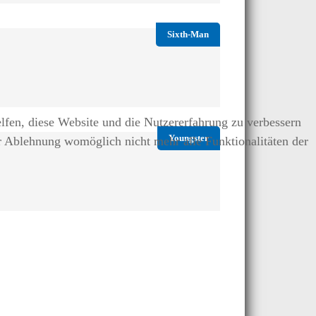
Sixth-Man
elfen, diese Website und die Nutzererfahrung zu verbessern
Youngster
er Ablehnung womöglich nicht mehr alle Funktionalitäten der