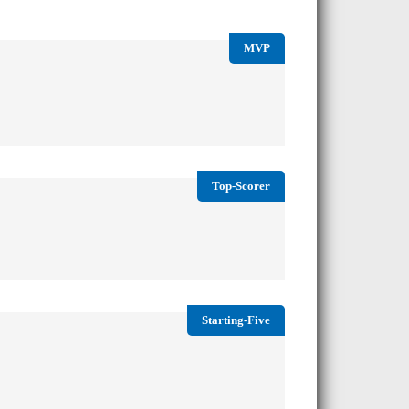
MVP
Top-Scorer
Starting-Five