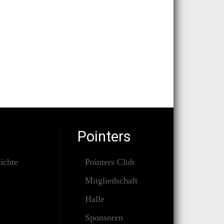
Pointers
ichte
Pointers Club
Mitgliedschaft
Halle
Sponsoren