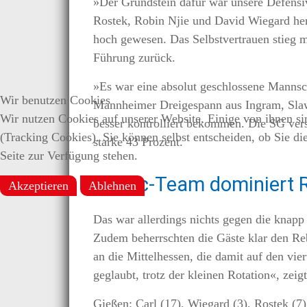
»Der Grundstein dafür war unsere Defensive
Rostek, Robin Njie und David Wiegard her
hoch gewesen. Das Selbstvertrauen stieg m
Führung zurück.
»Es war eine absolut geschlossene Mannsch
Wir benutzen Cookies
Mannheimer Dreigespann aus Ingram, Sl
Wir nutzen Cookies auf unserer Website. Einige von ihnen sin
besser kontrolliert bekommen. Die SG verst
(Tracking Cookies). Sie können selbst entscheiden, ob Sie di
starke 43 Prozent.
Seite zur Verfügung stehen.
Kostic-Team dominiert
Akzeptieren
Ablehnen
Das war allerdings nichts gegen die knapp
Zudem beherrschten die Gäste klar den Re
an die Mittelhessen, die damit auf den vie
geglaubt, trotz der kleinen Rotation«, zeig
Gießen: Carl (17), Wiegard (3), Rostek (7)