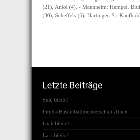
(21), Aniol (4). - Mannheim: Hempel, Bluh
(30), Scheffels (6), Hartinger, S., Kaufhol
Letzte Beiträge
Sule bleibt!
Fimba-Basketballmeisterschaft Athen
Isiah bleibt!
Lars bleibt!