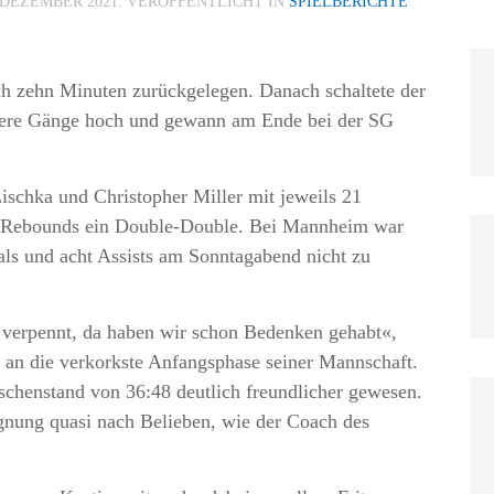
 DEZEMBER 2021
. VERÖFFENTLICHT IN
SPIELBERICHTE
ach zehn Minuten zurückgelegen. Danach schaltete der
hrere Gänge hoch und gewann am Ende bei der SG
ischka und Christopher Miller mit jeweils 21
lf Rebounds ein Double-Double. Bei Mannheim war
als und acht Assists am Sonntagabend nicht zu
al verpennt, da haben wir schon Bedenken gehabt«,
c an die verkorkste Anfangsphase seiner Mannschaft.
ischenstand von 36:48 deutlich freundlicher gewesen.
gnung quasi nach Belieben, wie der Coach des