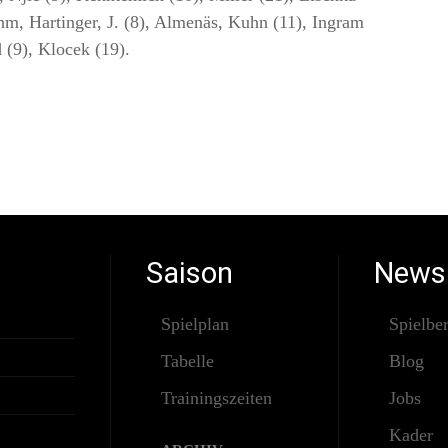
m, Hartinger, J. (8), Almenäs, Kuhn (11), Ingram
d (9), Klocek (19).
Saison
News
Spielplan
Spielber
Tabelle
Blog
Trainingszeiten
Jobs
Kader