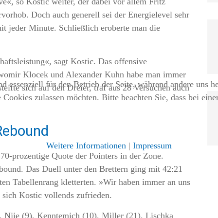
«, so Kostic weiter, der dabei vor allem Fritz
vorhob. Doch auch generell sei der Energielevel sehr
it jeder Minute. Schließlich eroberte man die
aftsleistung«, sagt Kostic. Das offensive
awomir Klocek und Alexander Kuhn habe man immer
d essenziell für den Betrieb der Seite, während andere uns h
eifte sich auf den Dreier, traf aus 28 Versuchen auch
e Cookies zulassen möchten. Bitte beachten Sie, dass bei ein
 Rebound
Weitere Informationen
|
Impressum
 70-prozentige Quote der Pointers in der Zone.
bound. Das Duell unter den Brettern ging mit 42:21
rten Tabellenrang kletterten. »Wir haben immer an uns
t sich Kostic vollends zufrieden.
, Njie (9), Kenntemich (10), Miller (21), Lischka