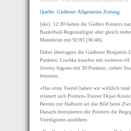
VERFASST VON SEBASTIAN KILSBACH AM
06.
Quelle: Gießener Allgemeine Zeitung
(sks). 12:30 hatten die Gießen Pointers n
Basketball-Regionalligist aber gleich me
Mannheim mit 92:83 (36:48).
Dabei überragten die Gießener Benjamin L
Punkten. Lischka knackte mit weiteren e
Jeremy Ingram mit 30 Punkten, sieben Ste
bremsen.
»Das erste Viertel haben wir wirklich tot
erinnert sich Pointers-Trainer Dejan Kosti
Bereits zur Halbzeit sei das Bild beim Zw
Danach dominierten die Pointers die Bege
Viertligisten ausführte.