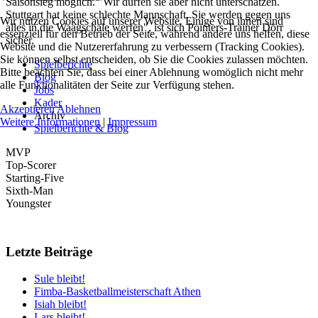
Saisonsieg möglich. "Wir dürfen sie aber nicht unterschätzen.
Stuttgart hat keine schlechte Mannschaft. Sie werden gegen uns
Wir nutzen Cookies auf unserer Website. Einige von ihnen sind
alles in die Waagschale werfen", ist sich Pointers-Trainer Dörr
essenziell für den Betrieb der Seite, während andere uns helfen, diese
sicher.
Website und die Nutzererfahrung zu verbessern (Tracking Cookies).
Sie können selbst entscheiden, ob Sie die Cookies zulassen möchten.
Spielberichte
Bitte beachten Sie, dass bei einer Ablehnung womöglich nicht mehr
Blog
alle Funktionalitäten der Seite zur Verfügung stehen.
Jobs
Kader
Akzeptieren
Ablehnen
Archiv
Weitere Informationen
|
Impressum
Spielberichte & Blog
MVP
Top-Scorer
Starting-Five
Sixth-Man
Youngster
Letzte Beiträge
Sule bleibt!
Fimba-Basketballmeisterschaft Athen
Isiah bleibt!
Lars bleibt!