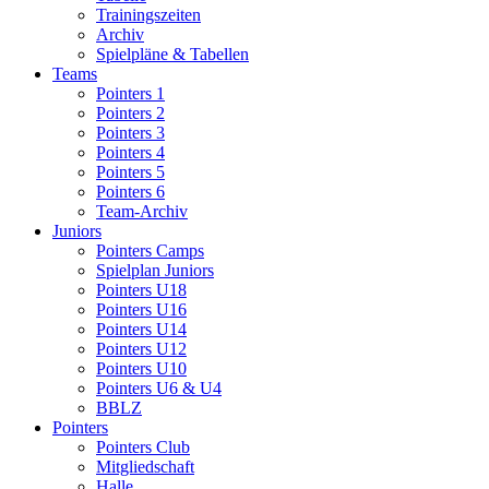
Trainingszeiten
Archiv
Spielpläne & Tabellen
Teams
Pointers 1
Pointers 2
Pointers 3
Pointers 4
Pointers 5
Pointers 6
Team-Archiv
Juniors
Pointers Camps
Spielplan Juniors
Pointers U18
Pointers U16
Pointers U14
Pointers U12
Pointers U10
Pointers U6 & U4
BBLZ
Pointers
Pointers Club
Mitgliedschaft
Halle