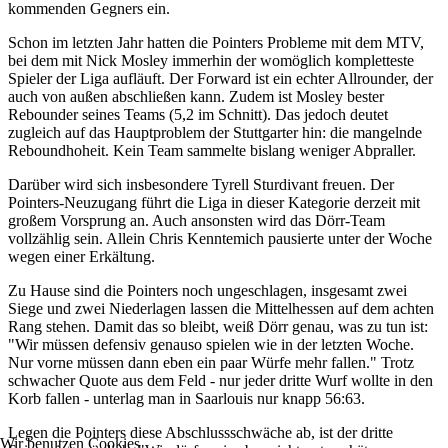
kommenden Gegners ein.
Schon im letzten Jahr hatten die Pointers Probleme mit dem MTV,
bei dem mit Nick Mosley immerhin der womöglich kompletteste
Spieler der Liga aufläuft. Der Forward ist ein echter Allrounder, der
auch von außen abschließen kann. Zudem ist Mosley bester
Rebounder seines Teams (5,2 im Schnitt). Das jedoch deutet
zugleich auf das Hauptproblem der Stuttgarter hin: die mangelnde
Reboundhoheit. Kein Team sammelte bislang weniger Abpraller.
Darüber wird sich insbesondere Tyrell Sturdivant freuen. Der
Pointers-Neuzugang führt die Liga in dieser Kategorie derzeit mit
großem Vorsprung an. Auch ansonsten wird das Dörr-Team
vollzählig sein. Allein Chris Kenntemich pausierte unter der Woche
wegen einer Erkältung.
Zu Hause sind die Pointers noch ungeschlagen, insgesamt zwei
Siege und zwei Niederlagen lassen die Mittelhessen auf dem achten
Rang stehen. Damit das so bleibt, weiß Dörr genau, was zu tun ist:
"Wir müssen defensiv genauso spielen wie in der letzten Woche.
Nur vorne müssen dann eben ein paar Würfe mehr fallen." Trotz
schwacher Quote aus dem Feld - nur jeder dritte Wurf wollte in den
Korb fallen - unterlag man in Saarlouis nur knapp 56:63.
Legen die Pointers diese Abschlussschwäche ab, ist der dritte
Wir benutzen Cookies