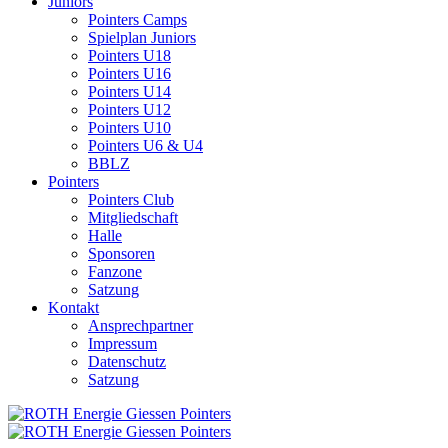
Juniors
Pointers Camps
Spielplan Juniors
Pointers U18
Pointers U16
Pointers U14
Pointers U12
Pointers U10
Pointers U6 & U4
BBLZ
Pointers
Pointers Club
Mitgliedschaft
Halle
Sponsoren
Fanzone
Satzung
Kontakt
Ansprechpartner
Impressum
Datenschutz
Satzung