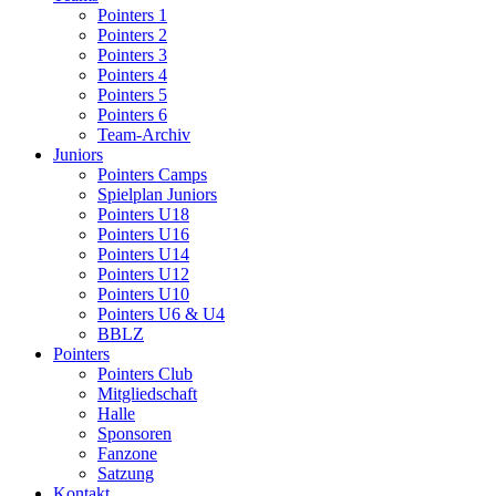
Pointers 1
Pointers 2
Pointers 3
Pointers 4
Pointers 5
Pointers 6
Team-Archiv
Juniors
Pointers Camps
Spielplan Juniors
Pointers U18
Pointers U16
Pointers U14
Pointers U12
Pointers U10
Pointers U6 & U4
BBLZ
Pointers
Pointers Club
Mitgliedschaft
Halle
Sponsoren
Fanzone
Satzung
Kontakt