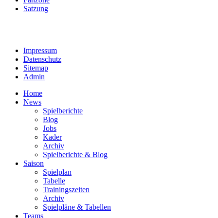
Satzung
Impressum
Datenschutz
Sitemap
Admin
Home
News
Spielberichte
Blog
Jobs
Kader
Archiv
Spielberichte & Blog
Saison
Spielplan
Tabelle
Trainingszeiten
Archiv
Spielpläne & Tabellen
Teams