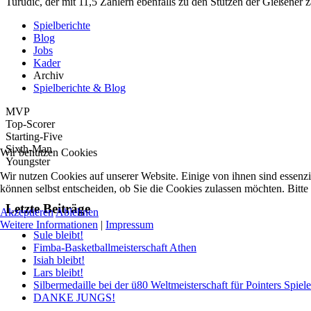
Turudic, der mit 11,5 Zählern ebenfalls zu den Stützen der Gießener z
Spielberichte
Blog
Jobs
Kader
Archiv
Spielberichte & Blog
MVP
Top-Scorer
Starting-Five
Sixth-Man
Wir benutzen Cookies
Youngster
Wir nutzen Cookies auf unserer Website. Einige von ihnen sind essenzi
können selbst entscheiden, ob Sie die Cookies zulassen möchten. Bitte
Letzte Beiträge
Akzeptieren
Ablehnen
Weitere Informationen
|
Impressum
Sule bleibt!
Fimba-Basketballmeisterschaft Athen
Isiah bleibt!
Lars bleibt!
Silbermedaille bei der ü80 Weltmeisterschaft für Pointers Spiele
DANKE JUNGS!