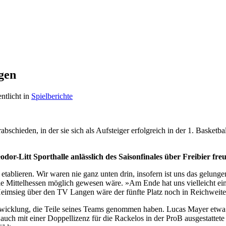
ngen
entlicht in
Spielberichte
abschieden, in der sie sich als Aufsteiger erfolgreich in der 1. Basketb
dor-Litt Sporthalle anlässlich des Saisonfinales über Freibier fre
etablieren. Wir waren nie ganz unten drin, insofern ist uns das gelung
die Mittelhessen möglich gewesen wäre. »Am Ende hat uns vielleicht ein 
m Heimsieg über den TV Langen wäre der fünfte Platz noch in Reichweit
Entwicklung, die Teile seines Teams genommen haben. Lucas Mayer etwa
auch mit einer Doppellizenz für die Rackelos in der ProB ausgestattete