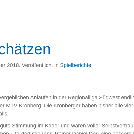
schätzen
ber 2018
. Veröffentlicht in
Spielberichte
 vergeblichen Anläufen in der Regionalliga Südwest end
 der MTV Kronberg. Die Kronberger haben bisher alle vier
lls.
 gute Stimmung im Kader und waren voller Selbstvertra
ommen«, fordert Gießens Trainer Daniel Dörr eine besser