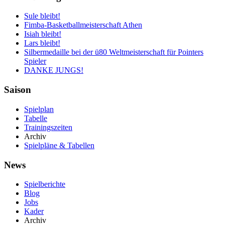
Sule bleibt!
Fimba-Basketballmeisterschaft Athen
Isiah bleibt!
Lars bleibt!
Silbermedaille bei der ü80 Weltmeisterschaft für Pointers
Spieler
DANKE JUNGS!
Saison
Spielplan
Tabelle
Trainingszeiten
Archiv
Spielpläne & Tabellen
News
Spielberichte
Blog
Jobs
Kader
Archiv