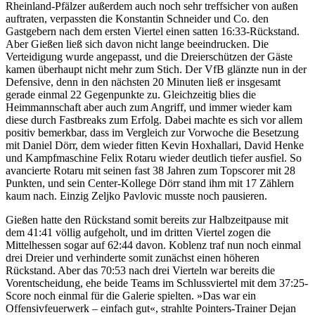
Rheinland-Pfälzer außerdem auch noch sehr treffsicher von außen
auftraten, verpassten die Konstantin Schneider und Co. den
Gastgebern nach dem ersten Viertel einen satten 16:33-Rückstand.
Aber Gießen ließ sich davon nicht lange beeindrucken. Die
Verteidigung wurde angepasst, und die Dreierschützen der Gäste
kamen überhaupt nicht mehr zum Stich. Der VfB glänzte nun in der
Defensive, denn in den nächsten 20 Minuten ließ er insgesamt
gerade einmal 22 Gegenpunkte zu. Gleichzeitig blies die
Heimmannschaft aber auch zum Angriff, und immer wieder kam
diese durch Fastbreaks zum Erfolg. Dabei machte es sich vor allem
positiv bemerkbar, dass im Vergleich zur Vorwoche die Besetzung
mit Daniel Dörr, dem wieder fitten Kevin Hoxhallari, David Henke
und Kampfmaschine Felix Rotaru wieder deutlich tiefer ausfiel. So
avancierte Rotaru mit seinen fast 38 Jahren zum Topscorer mit 28
Punkten, und sein Center-Kollege Dörr stand ihm mit 17 Zählern
kaum nach. Einzig Zeljko Pavlovic musste noch pausieren.
Gießen hatte den Rückstand somit bereits zur Halbzeitpause mit
dem 41:41 völlig aufgeholt, und im dritten Viertel zogen die
Mittelhessen sogar auf 62:44 davon. Koblenz traf nun noch einmal
drei Dreier und verhinderte somit zunächst einen höheren
Rückstand. Aber das 70:53 nach drei Vierteln war bereits die
Vorentscheidung, ehe beide Teams im Schlussviertel mit dem 37:25-
Score noch einmal für die Galerie spielten. »Das war ein
Offensivfeuerwerk – einfach gut«, strahlte Pointers-Trainer Dejan