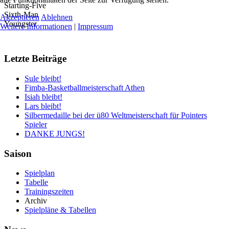
Starting-Five
Sixth-Man
Akzeptieren
Ablehnen
Youngster
Weitere Informationen
|
Impressum
Letzte Beiträge
Sule bleibt!
Fimba-Basketballmeisterschaft Athen
Isiah bleibt!
Lars bleibt!
Silbermedaille bei der ü80 Weltmeisterschaft für Pointers
Spieler
DANKE JUNGS!
Saison
Spielplan
Tabelle
Trainingszeiten
Archiv
Spielpläne & Tabellen