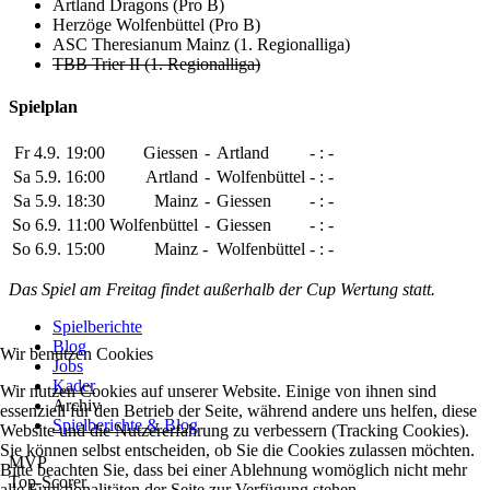
Artland Dragons (Pro B)
Herzöge Wolfenbüttel (Pro B)
ASC Theresianum Mainz (1. Regionalliga)
TBB Trier II (1. Regionalliga)
Spielplan
Fr 4.9.
19:00
Giessen
-
Artland
- : -
Sa 5.9.
16:00
Artland
-
Wolfenbüttel
- : -
Sa 5.9.
18:30
Mainz
-
Giessen
- : -
So 6.9.
11:00
Wolfenbüttel
-
Giessen
- : -
So 6.9.
15:00
Mainz
-
Wolfenbüttel
- : -
Das Spiel am Freitag findet außerhalb der Cup Wertung statt.
Spielberichte
Blog
Wir benutzen Cookies
Jobs
Kader
Wir nutzen Cookies auf unserer Website. Einige von ihnen sind
Archiv
essenziell für den Betrieb der Seite, während andere uns helfen, diese
Spielberichte & Blog
Website und die Nutzererfahrung zu verbessern (Tracking Cookies).
Sie können selbst entscheiden, ob Sie die Cookies zulassen möchten.
MVP
Bitte beachten Sie, dass bei einer Ablehnung womöglich nicht mehr
Top-Scorer
alle Funktionalitäten der Seite zur Verfügung stehen.