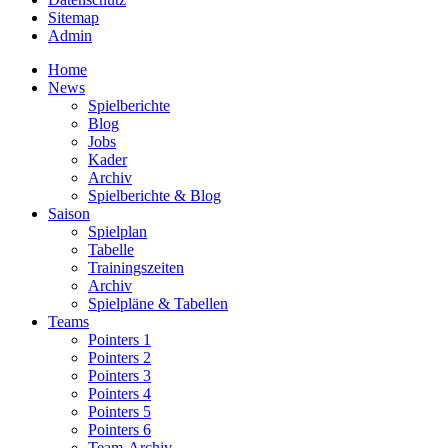
Sitemap
Admin
Home
News
Spielberichte
Blog
Jobs
Kader
Archiv
Spielberichte & Blog
Saison
Spielplan
Tabelle
Trainingszeiten
Archiv
Spielpläne & Tabellen
Teams
Pointers 1
Pointers 2
Pointers 3
Pointers 4
Pointers 5
Pointers 6
Team-Archiv