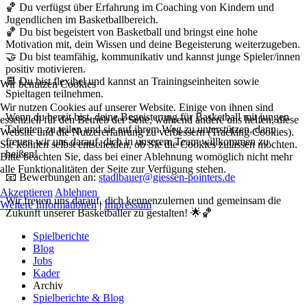
🏀 Du verfügst über Erfahrung im Coaching von Kindern und
Jugendlichen im Basketballbereich.
🏀 Du bist begeistert von Basketball und bringst eine hohe
Motivation mit, dein Wissen und deine Begeisterung weiterzugeben.
🤝 Du bist teamfähig, kommunikativ und kannst junge Spieler/innen
positiv motivieren.
📆 Du bist flexibel und kannst an Trainingseinheiten sowie
Wir benutzen Cookies
Spieltagen teilnehmen.
Wir nutzen Cookies auf unserer Website. Einige von ihnen sind
Wenn du bereit bist, deine Begeisterung für Basketball mit jungen
essenziell für den Betrieb der Seite, während andere uns helfen, diese
Talenten zu teilen und sie auf ihrem Weg zu unterstützen, dann
Website und die Nutzererfahrung zu verbessern (Tracking Cookies).
freuen wir uns darauf, dich in unserem Team willkommen zu
Sie können selbst entscheiden, ob Sie die Cookies zulassen möchten.
heißen!
Bitte beachten Sie, dass bei einer Ablehnung womöglich nicht mehr
alle Funktionalitäten der Seite zur Verfügung stehen.
📧 Bewerbungen an:
stadlbauer@giessen-pointers.de
Akzeptieren
Ablehnen
Wir freuen uns darauf, dich kennenzulernen und gemeinsam die
Weitere Informationen
|
Impressum
Zukunft unserer Basketballer zu gestalten! 🌟🏀
Spielberichte
Blog
Jobs
Kader
Archiv
Spielberichte & Blog