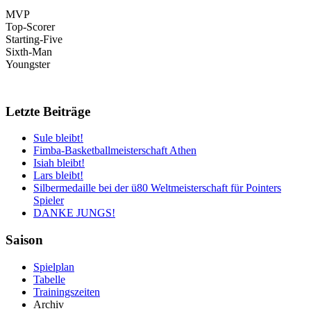
MVP
Top-Scorer
Starting-Five
Sixth-Man
Youngster
Letzte Beiträge
Sule bleibt!
Fimba-Basketballmeisterschaft Athen
Isiah bleibt!
Lars bleibt!
Silbermedaille bei der ü80 Weltmeisterschaft für Pointers
Spieler
DANKE JUNGS!
Saison
Spielplan
Tabelle
Trainingszeiten
Archiv