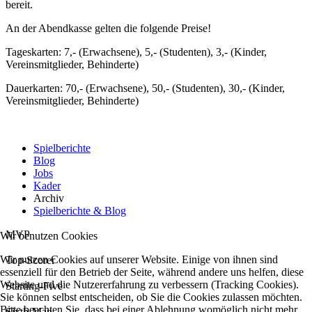
bereit.
An der Abendkasse gelten die folgende Preise!
Tageskarten: 7,- (Erwachsene), 5,- (Studenten), 3,- (Kinder,
Vereinsmitglieder, Behinderte)
Dauerkarten: 70,- (Erwachsene), 50,- (Studenten), 30,- (Kinder,
Vereinsmitglieder, Behinderte)
Spielberichte
Blog
Jobs
Kader
Archiv
Spielberichte & Blog
MVP
Wir benutzen Cookies
Wir nutzen Cookies auf unserer Website. Einige von ihnen sind
Top-Scorer
essenziell für den Betrieb der Seite, während andere uns helfen, diese
Website und die Nutzererfahrung zu verbessern (Tracking Cookies).
Starting-Five
Sie können selbst entscheiden, ob Sie die Cookies zulassen möchten.
Bitte beachten Sie, dass bei einer Ablehnung womöglich nicht mehr
Sixth-Man