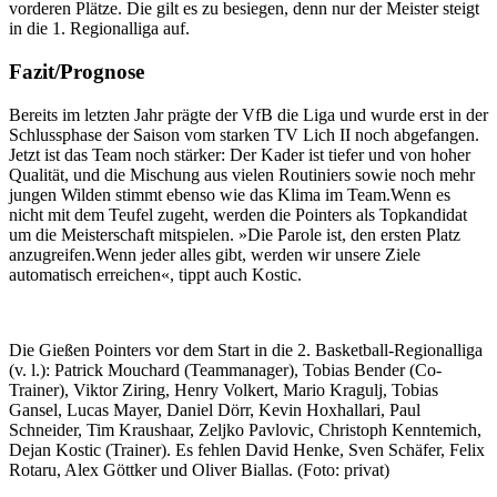
vorderen Plätze. Die gilt es zu besiegen, denn nur der Meister steigt
in die 1. Regionalliga auf.
Fazit/Prognose
Bereits im letzten Jahr prägte der VfB die Liga und wurde erst in der
Schlussphase der Saison vom starken TV Lich II noch abgefangen.
Jetzt ist das Team noch stärker: Der Kader ist tiefer und von hoher
Qualität, und die Mischung aus vielen Routiniers sowie noch mehr
jungen Wilden stimmt ebenso wie das Klima im Team.Wenn es
nicht mit dem Teufel zugeht, werden die Pointers als Topkandidat
um die Meisterschaft mitspielen. »Die Parole ist, den ersten Platz
anzugreifen.Wenn jeder alles gibt, werden wir unsere Ziele
automatisch erreichen«, tippt auch Kostic.
Die Gießen Pointers vor dem Start in die 2. Basketball-Regionalliga
(v. l.): Patrick Mouchard (Teammanager), Tobias Bender (Co-
Trainer), Viktor Ziring, Henry Volkert, Mario Kragulj, Tobias
Gansel, Lucas Mayer, Daniel Dörr, Kevin Hoxhallari, Paul
Schneider, Tim Kraushaar, Zeljko Pavlovic, Christoph Kenntemich,
Dejan Kostic (Trainer). Es fehlen David Henke, Sven Schäfer, Felix
Rotaru, Alex Göttker und Oliver Biallas. (Foto: privat)