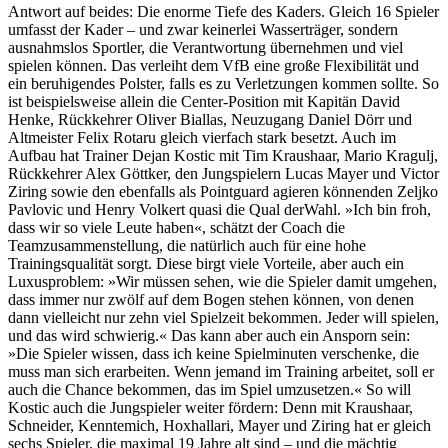
Antwort auf beides: Die enorme Tiefe des Kaders. Gleich 16 Spieler
umfasst der Kader – und zwar keinerlei Wasserträger, sondern
ausnahmslos Sportler, die Verantwortung übernehmen und viel
spielen können. Das verleiht dem VfB eine große Flexibilität und
ein beruhigendes Polster, falls es zu Verletzungen kommen sollte. So
ist beispielsweise allein die Center-Position mit Kapitän David
Henke, Rückkehrer Oliver Biallas, Neuzugang Daniel Dörr und
Altmeister Felix Rotaru gleich vierfach stark besetzt. Auch im
Aufbau hat Trainer Dejan Kostic mit Tim Kraushaar, Mario Kragulj,
Rückkehrer Alex Göttker, den Jungspielern Lucas Mayer und Victor
Ziring sowie den ebenfalls als Pointguard agieren könnenden Zeljko
Pavlovic und Henry Volkert quasi die Qual derWahl. »Ich bin froh,
dass wir so viele Leute haben«, schätzt der Coach die
Teamzusammenstellung, die natürlich auch für eine hohe
Trainingsqualität sorgt. Diese birgt viele Vorteile, aber auch ein
Luxusproblem: »Wir müssen sehen, wie die Spieler damit umgehen,
dass immer nur zwölf auf dem Bogen stehen können, von denen
dann vielleicht nur zehn viel Spielzeit bekommen. Jeder will spielen,
und das wird schwierig.« Das kann aber auch ein Ansporn sein:
»Die Spieler wissen, dass ich keine Spielminuten verschenke, die
muss man sich erarbeiten. Wenn jemand im Training arbeitet, soll er
auch die Chance bekommen, das im Spiel umzusetzen.« So will
Kostic auch die Jungspieler weiter fördern: Denn mit Kraushaar,
Schneider, Kenntemich, Hoxhallari, Mayer und Ziring hat er gleich
sechs Spieler, die maximal 19 Jahre alt sind – und die mächtig