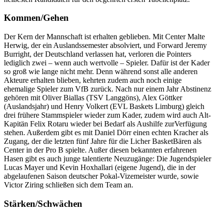
Kommen/Gehen
Der Kern der Mannschaft ist erhalten geblieben. Mit Center Malte
Herwig, der ein Auslandssemester absolviert, und Forward Jeremy
Burright, der Deutschland verlassen hat, verloren die Pointers
lediglich zwei – wenn auch wertvolle – Spieler. Dafür ist der Kader
so groß wie lange nicht mehr. Denn während sonst alle anderen
Akteure erhalten blieben, kehrten zudem auch noch einige
ehemalige Spieler zum VfB zurück. Nach nur einem Jahr Abstinenz
gehören mit Oliver Biallas (TSV Langgöns), Alex Göttker
(Auslandsjahr) und Henry Volkert (EVL Baskets Limburg) gleich
drei frühere Stammspieler wieder zum Kader, zudem wird auch Alt-
Kapitän Felix Rotaru wieder bei Bedarf als Aushilfe zurVerfügung
stehen. Außerdem gibt es mit Daniel Dörr einen echten Kracher als
Zugang, der die letzten fünf Jahre für die Licher BasketBären als
Center in der Pro B spielte. Außer diesen bekannten erfahrenen
Hasen gibt es auch junge talentierte Neuzugänge: Die Jugendspieler
Lucas Mayer und Kevin Hoxhallari (eigene Jugend), die in der
abgelaufenen Saison deutscher Pokal-Vizemeister wurde, sowie
Victor Ziring schließen sich dem Team an.
Stärken/Schwächen