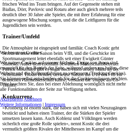
frischen Wind ins Team bringen. Auf der Gegenseite stehen mit
Biallas, Dörr, Pavlovic und Rotaru aber auch gleich mehrere teils
deutlich über 30 Jahre alte Spieler, die mit ihrer Erfahrung für eine
ausgewogene Mischung sorgen, und die die Leitfiguren für die
Jugendlichen sein werden.
Trainer/Umfeld
Die Atmosphäre ist eingespielt und familiär. Coach Kostic geht
Wir benutzen Cookies
bereits in seine elfte Saison beim VfB, und die Geschicke im
Sportmanagement leitet ebenfalls seit einer Ewigkeit Günter
Wir nutzen Cookies auf unserer Website. Einige von ihnen sind
Sikorski. Außer dem ebenfalls bewährten Mannschaftsbetreuer
essenziell für den Betrieb der Seite, während andere uns helfen, diese
Patrick Mouchard gibt es sogar noch einen neuen Mann an der
Website und die Nutzererfahrung zu verbessern (Tracking Cookies).
Seitenlinie: Tobias Bender, der letzte Saison die U18 desVfB zur
Sie können selbst entscheiden, ob Sie die Cookies zulassen möchten.
deutschenVizemeisterschaft führte, verstärkt die Truppe als Co-
Bitte beachten Sie, dass bei einer Ablehnung womöglich nicht mehr
Trainer.
alle Funktionalitäten der Seite zur Verfügung stehen.
Konkurrenz
Akzeptieren
Ablehnen
Weitere Informationen
|
Impressum
»Kronberg ist enorm stark, die haben sich mit vielen Neuzugängen
bestückt und haben einen Trainer, der die Stärken der Spieler
umsetzen lassen kann. Auch Koblenz und Völklingen werden
sicherlich eine große Rolle spielen«, nennt Kostic die drei
vermutlich größten Rivalen der Mittelhessen im Kampf um die