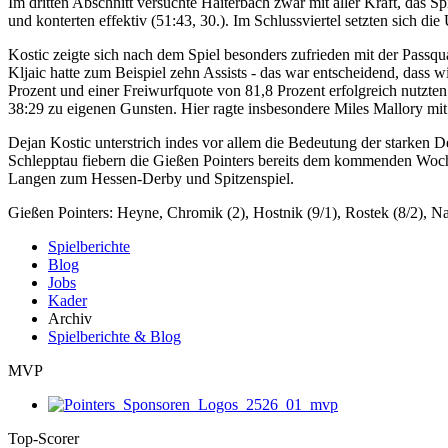
Im dritten Abschnitt versuchte Haiterbach zwar mit aller Kraft, das S
und konterten effektiv (51:43, 30.). Im Schlussviertel setzten sich di
Kostic zeigte sich nach dem Spiel besonders zufrieden mit der Passqu
Kljaic hatte zum Beispiel zehn Assists - das war entscheidend, dass w
Prozent und einer Freiwurfquote von 81,8 Prozent erfolgreich nutzte
38:29 zu eigenen Gunsten. Hier ragte insbesondere Miles Mallory mi
Dejan Kostic unterstrich indes vor allem die Bedeutung der starken 
Schlepptau fiebern die Gießen Pointers bereits dem kommenden Wo
Langen zum Hessen-Derby und Spitzenspiel.
Gießen Pointers: Heyne, Chromik (2), Hostnik (9/1), Rostek (8/2), Nadjf
Spielberichte
Blog
Jobs
Kader
Archiv
Spielberichte & Blog
MVP
Top-Scorer