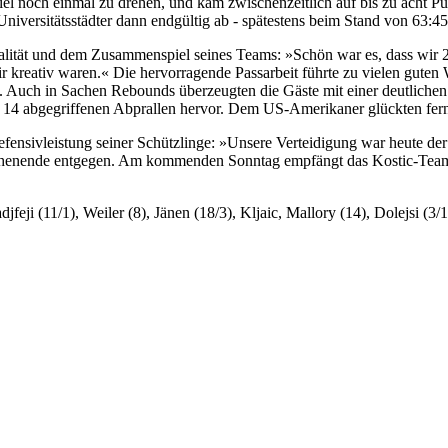
piel noch einmal zu drehen, und kam zwischenzeitlich auf bis zu acht P
e Universitätsstädter dann endgültig ab - spätestens beim Stand von 63:
alität und dem Zusammenspiel seines Teams: »Schön war es, dass wir 21 
ir kreativ waren.« Die hervorragende Passarbeit führte zu vielen guten
n. Auch in Sachen Rebounds überzeugten die Gäste mit einer deutliche
t 14 abgegriffenen Abprallen hervor. Dem US-Amerikaner glückten fer
Defensivleistung seiner Schützlinge: »Unsere Verteidigung war heute d
chenende entgegen. Am kommenden Sonntag empfängt das Kostic-Team
eji (11/1), Weiler (8), Jänen (18/3), Kljaic, Mallory (14), Dolejsi (3/1