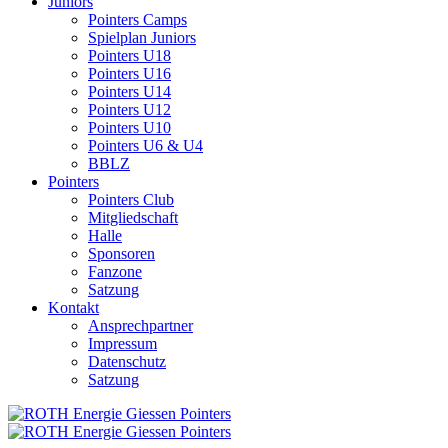
Juniors
Pointers Camps
Spielplan Juniors
Pointers U18
Pointers U16
Pointers U14
Pointers U12
Pointers U10
Pointers U6 & U4
BBLZ
Pointers
Pointers Club
Mitgliedschaft
Halle
Sponsoren
Fanzone
Satzung
Kontakt
Ansprechpartner
Impressum
Datenschutz
Satzung