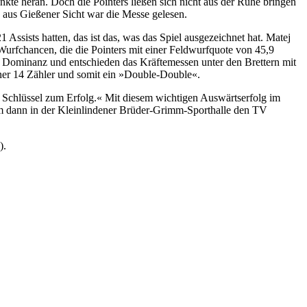
unkte heran. Doch die Pointers ließen sich nicht aus der Ruhe bringen
45 aus Gießener Sicht war die Messe gelesen.
Assists hatten, das ist das, was das Spiel ausgezeichnet hat. Matej
 Wurfchancen, die die Pointers mit einer Feldwurfquote von 45,9
n Dominanz und entschieden das Kräftemessen unter den Brettern mit
ner 14 Zähler und somit ein »Double-Double«.
er Schlüssel zum Erfolg.« Mit diesem wichtigen Auswärtserfolg im
 dann in der Kleinlindener Brüder-Grimm-Sporthalle den TV
).