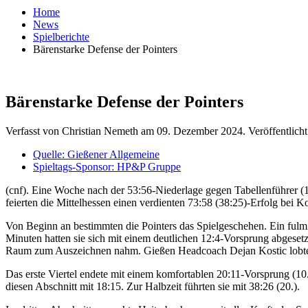
Home
News
Spielberichte
Bärenstarke Defense der Pointers
Bärenstarke Defense der Pointers
Verfasst von Christian Nemeth am
09. Dezember 2024
. Veröffentlich
Quelle: Gießener Allgemeine
Spieltags-Sponsor: HP&P Gruppe
(cnf). Eine Woche nach der 53:56-Niederlage gegen Tabellenführer (
feierten die Mittelhessen einen verdienten 73:58 (38:25)-Erfolg bei 
Von Beginn an bestimmten die Pointers das Spielgeschehen. Ein fulmin
Minuten hatten sie sich mit einem deutlichen 12:4-Vorsprung abgeset
Raum zum Auszeichnen nahm. Gießen Headcoach Dejan Kostic lobte sei
Das erste Viertel endete mit einem komfortablen 20:11-Vorsprung (10.)
diesen Abschnitt mit 18:15. Zur Halbzeit führten sie mit 38:26 (20.).